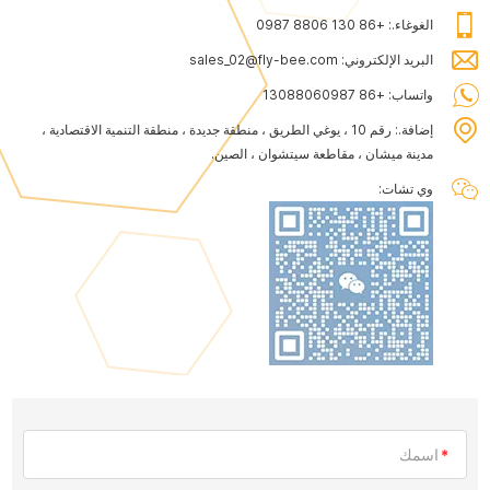
الغوغاء.:
+86 130 8806 0987
البريد الإلكتروني:
sales_02@fly-bee.com
واتساب:
+86 13088060987
إضافة.:
رقم 10 ، يوغي الطريق ، منطقة جديدة ، منطقة التنمية الاقتصادية ،
مدينة ميشان ، مقاطعة سيتشوان ، الصين.
وي تشات: